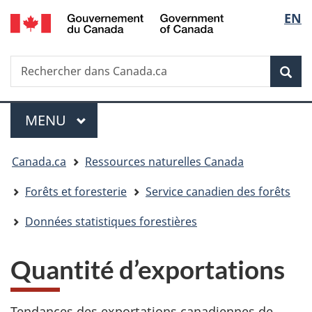
/
Sélec
EN
Passer
Passer
Government
au
à
de
of
contenu
la
Canada
Recherche
Rechercher
principal
version
la
dans
HTML
Rech
Canada.ca
simplifiée
langu
Menu
MENU
PRINCIPAL
Vous
Canada.ca
Ressources naturelles Canada
êtes
Forêts et foresterie
Service canadien des forêts
ici
Données statistiques forestières
:
Quantité d’exportations
Tendances des exportations canadiennes de