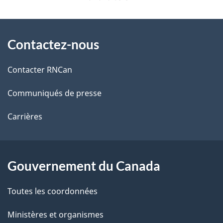
é
e
t
À
s
Contactez-nous
a
propos
e
i
de
Contacter RNCan
t
l
ce
Communiqués de presse
i
s
site
n
Carrières
d
f
e
o
Gouvernement du Canada
l
r
Toutes les coordonnées
a
m
Ministères et organismes
p