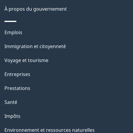
a
a
À propos du gouvernement
t
g
i
Thèmes
Emplois
e
o
et
Immigration et citoyenneté
sujets
n
Voyage et tourisme
s
Entreprises
Prestations
Santé
Impôts
Environnement et ressources naturelles