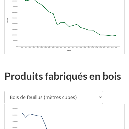
8,000,000
7,000,000
6,000,000
5,000,000
Quantité
4,000,000
3,000,000
2,000,000
1,000,000
0
2000
2001
2002
2003
2004
2005
2006
2007
2008
2009
2010
2011
2012
2013
2014
2015
2016
2017
2018
2019
2020
2021
2022
2023
2024
Année
Produits fabriqués en bois
Sélectionner
le
produit
1,600,000
1,400,000
1,200,000
1,000,000