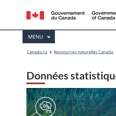
Sélection
de
la
Menu
MENU
PRINCIPAL
langue
Vous
Canada.ca
Ressources naturelles Canada
êtes
ici
Données statistiqu
: