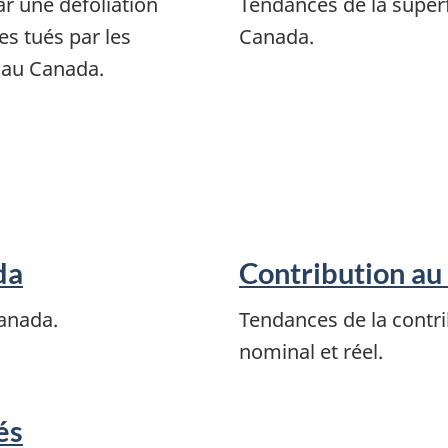
ar une défoliation
Tendances de la superf
es tués par les
Canada.
 au Canada.
da
Contribution au
anada.
Tendances de la contri
nominal et réel.
és