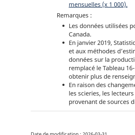
o
mensuelles (x 1 000).
de
u
Remarques :
page
1
Les données utilisées p
r
Canada.
c
En janvier 2019, Statis
et aux méthodes d’estim
e
données sur la producti
remplacé le Tableau 16-
s
obtenir plus de renseig
e
En raison des changeme
les scieries, les lecte
t
provenant de sources di
i
D
n
Date de modification :
2026-03-31