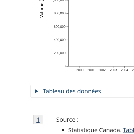
800,000
600,000
400,000
200,000
0
2000
2001
2002
2003
2004
2
Tableau des données
Note
S
Retour à la note
1
référent
Source :
de
Statistique Canada.
Tabl
bas