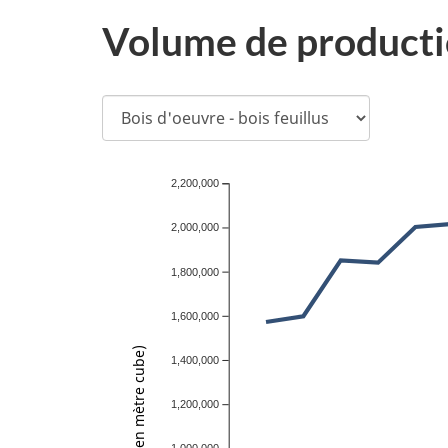
Volume de productio
Sélectionner
le
produit
2,200,000
forestier
2,000,000
1,800,000
1,600,000
Volume (en mètre cube)
1,400,000
1,200,000
1,000,000