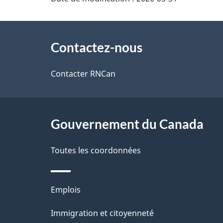
é
f
À
t
o
Contactez-nous
propos
a
r
de
Contacter RNCan
i
m
ce
l
a
site
Gouvernement du Canada
s
t
d
i
Toutes les coordonnées
e
o
Thèmes
Emplois
l
n
et
Immigration et citoyenneté
a