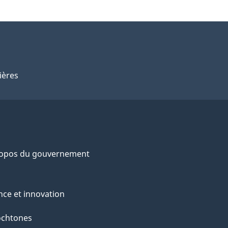
ières
ropos du gouvernement
nce et innovation
ochtones