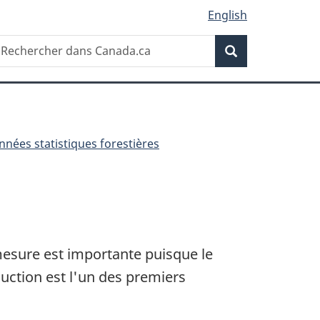
English
Recherche
echercher
ans
Recherche
anada.ca
nées statistiques forestières
mesure est importante puisque le
duction est l'un des premiers