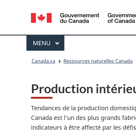
Sélection
de
la
Menu
MENU
PRINCIPAL
langue
Vous
Canada.ca
Ressources naturelles Canada
êtes
ici
Production intérie
:
Tendances de la production domestiqu
Canada est l’un des plus grands fabri
indicateurs à être affecté par les dé