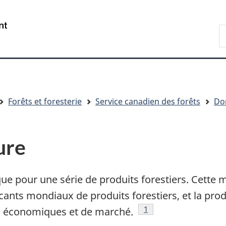
Passer
Passer
Passer
au
à
à
/
R
contenu
« À
la
Government
d
principal
propos
version
of
C
de
HTML
Canada
ce
simplifiée
site »
Forêts et foresterie
Service canadien des forêts
Don
ure
e pour une série de produits forestiers. Cette 
cants mondiaux de produits forestiers, et la pro
Note de bas de page
1
fis économiques et de marché.