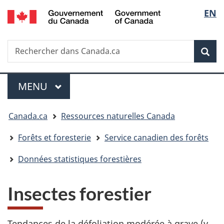
/
Sélec
EN
Passer
Passer
Government
au
à
de
of
contenu
la
Canada
Recherche
Rechercher
principal
version
la
dans
HTML
Rech
Canada.ca
simplifiée
langu
Menu
MENU
PRINCIPAL
Vous
Canada.ca
Ressources naturelles Canada
êtes
Forêts et foresterie
Service canadien des forêts
ici
Données statistiques forestières
:
Insectes forestier
Tendances de la défoliation modérée à grave (y