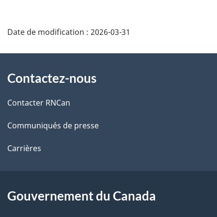
D
Date de modification :
2026-03-31
é
t
À
Contactez-nous
a
propos
i
de
Contacter RNCan
l
ce
Communiqués de presse
s
site
Carrières
d
e
Gouvernement du Canada
l