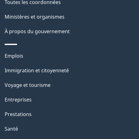
Toutes les coordonnées
a
Ministères et organismes
p
a
À propos du gouvernement
g
Thèmes
Emplois
e
et
Immigration et citoyenneté
sujets
Voyage et tourisme
Entreprises
Prestations
Santé