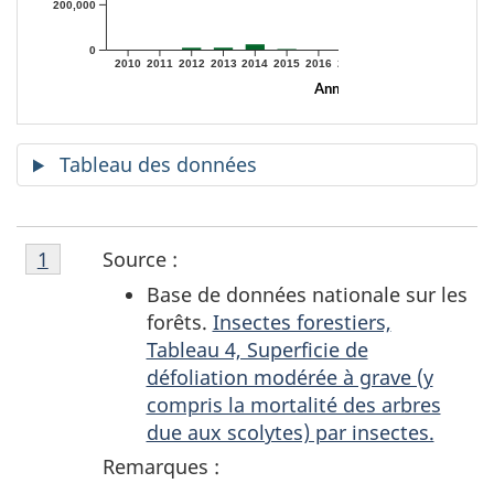
200,000
0
2010
2011
2012
2013
2014
2015
2016
2017
2018
2019
2020
2021
Année
Tableau des données
Note
S
Source :
Retour à la note
1
référent
de
Base de données nationale sur les
o
bas
forêts.
Insectes forestiers,
de
Tableau 4, Superficie de
u
page
défoliation modérée à grave (y
1
r
compris la mortalité des arbres
due aux scolytes) par insectes.
c
Remarques :